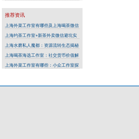
推荐资讯
上海外菜工作室有哪些及上海喝茶微信
交流
(03-30)
‌上海约茶工作室+新茶外卖微信避坑实
录‌_120
(06-26)
上海水磨私人魔都：资源流转生态揭秘
_79
(04-03)
上海喝茶海选工作室：社交货币价值解
析_435
(07-30)
上海外菜工作室有哪些：小众工作室探
秘
(03-30)